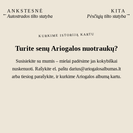
ANKSTESNĖ
KITA
←
→
Autostrados tilto statyba
Pėsčiųjų tilto statyba
KURKIME ISTORIJĄ KARTU
Turite senų Ariogalos nuotraukų?
Susisiekite su mumis – mielai padėsime jas kokybiškai
nuskenuoti. Rašykite el. paštu
darius@ariogalosalbumas.lt
arba tiesiog parašykite, ir kurkime Ariogalos albumą kartu.